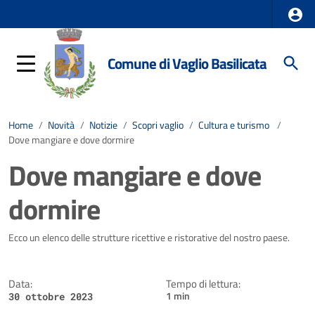
Comune di Vaglio Basilicata
Home
/
Novità
/
Notizie
/
Scopri vaglio
/
Cultura e turismo
/
Dove mangiare e dove dormire
Dove mangiare e dove
dormire
Dettagli della notizia
Ecco un elenco delle strutture ricettive e ristorative del nostro paese.
Data:
Tempo di lettura:
1 min
30 ottobre 2023