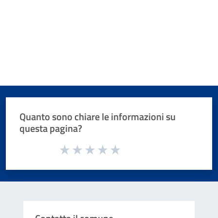
Quanto sono chiare le informazioni su
questa pagina?
Valuta da 1 a 5 stelle la pagina
Valuta 1 stelle su 5
Valuta 2 stelle su 5
Valuta 3 stelle su 5
Valuta 4 stelle su 5
Valuta 5 stelle su 5