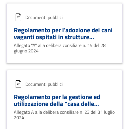
Documenti pubblici
Regolamento per l'adozione dei cani
vaganti ospitati in strutture
convenzionate e per la
Allegato "A" alla delibera consiliare n. 15 del 28
corresponsione di incentivi
giugno 2024
economici ai cittadini adottanti
Documenti pubblici
Regolamento per la gestione ed
utilizzazione della “casa delle
associazioni” del comune di Vaglio
Allegato A alla delibera consiliare n. 23 del 31 luglio
Basilicata
2024