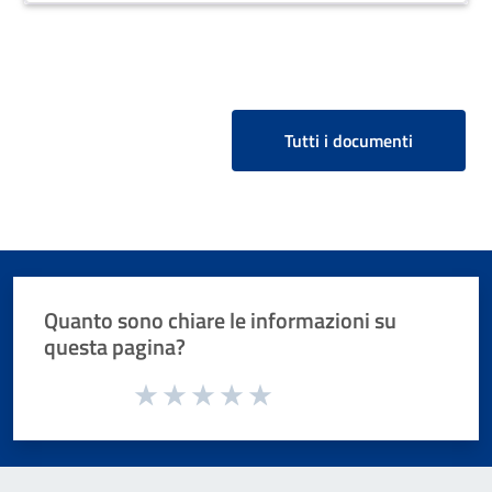
Tutti i documenti
Quanto sono chiare le informazioni su
questa pagina?
Valuta da 1 a 5 stelle la pagina
Valuta 1 stelle su 5
Valuta 2 stelle su 5
Valuta 3 stelle su 5
Valuta 4 stelle su 5
Valuta 5 stelle su 5