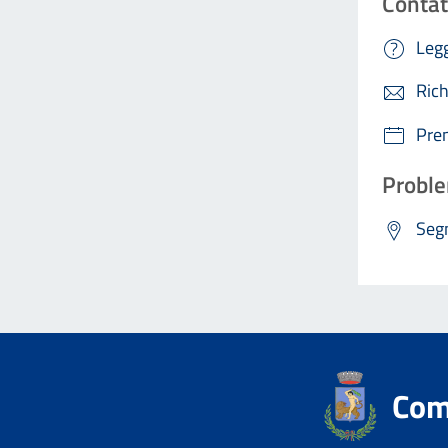
Contat
Legg
Rich
Pre
Proble
Segn
Comu