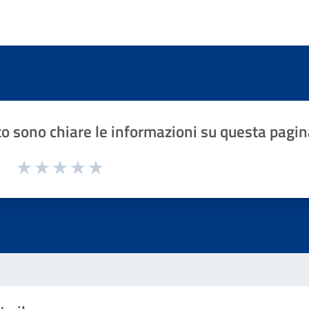
o sono chiare le informazioni su questa pagin
1 a 5 stelle la pagina
Valuta 1 stelle su 5
Valuta 2 stelle su 5
Valuta 3 stelle su 5
Valuta 4 stelle su 5
Valuta 5 stelle su 5