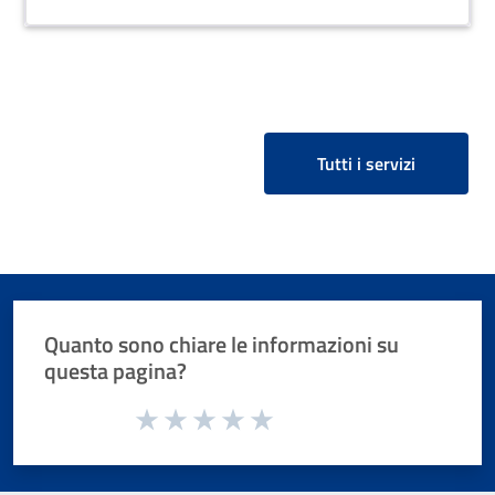
Tutti i servizi
Quanto sono chiare le informazioni su
questa pagina?
Valuta da 1 a 5 stelle la pagina
Valuta 1 stelle su 5
Valuta 2 stelle su 5
Valuta 3 stelle su 5
Valuta 4 stelle su 5
Valuta 5 stelle su 5