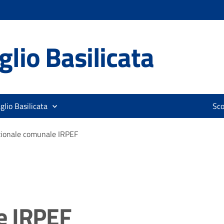
lio Basilicata
glio Basilicata
Sco
zionale comunale IRPEF
e IRPEF