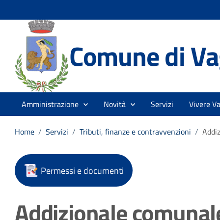
Comune di Vag
Amministrazione
Novità
Servizi
Vivere Va
Home
/
Servizi
/
Tributi, finanze e contravvenzioni
/
Addi
Permessi e documenti
Addizionale comunal